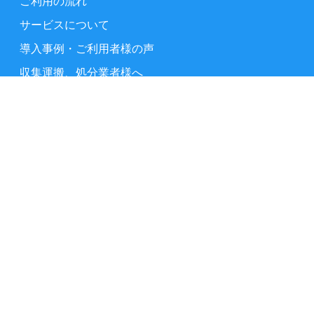
ご利用の流れ
サービスについて
導入事例・ご利用者様の声
収集運搬、処分業者様へ
よくある質問
お問い合わせ
事業ごみの基礎知識
業種別 事業ごみの捨て方
東京都23区の事業ごみの出し方
サイトマップ
運営会社情報
利用規約
プライバシーポリシー
特定商取引法に基づく表記
Copyright © 2023 ごみ.Tokyo All Rights Reserved.