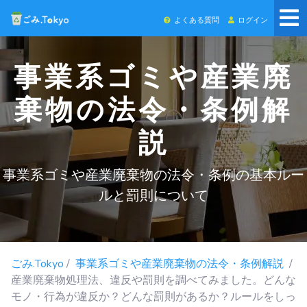
よくある質問
ログイン
事業系ゴミや産業廃
棄物の法令・条例解
説
事業系ゴミや産業廃棄物の法令・条例の基本ルー
ルと罰則について
ごみ.Tokyo
/
事業系ゴミや産業廃棄物の法令・条例解説
/
産業廃棄物処理法、違反や罰則を調べてみました。どんな
モノ・行為が違反か？どんな罰則があるか？ルールをしっ