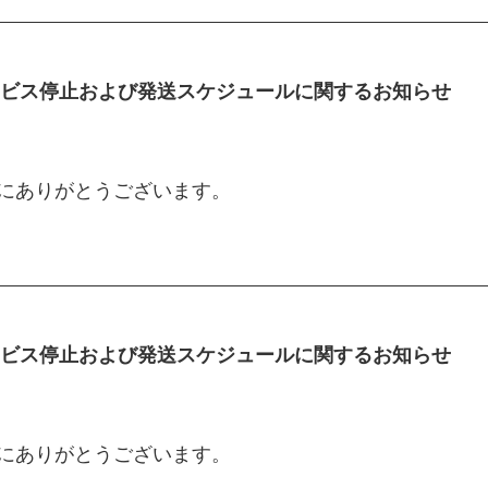
(土)～6日（水）
ビス停止および発送スケジュールに関するお知らせ
につきましては、営業再開後、順次対応させていただ
ンリサイクル協会収集）については
月2日(土)～6日（水）
、誠にありがとうございます。
お申込みくださいますようお願いいたします。
ンス作業を実施いたします。
に一部影響がございます。
棄物収集業務につきましては、担当の収集業者までお
ますが、何卒ご理解とご協力のほどお願い申し上げま
ビス停止および発送スケジュールに関するお知らせ
頃（予定）
合がございます。
で以上に確実な発送業務を行うための期間設定となり
となりました。
、誠にありがとうございます。
ご利用いただけません。
冶町1～2丁目エリア（一部を除く）のお客様の詳細は下