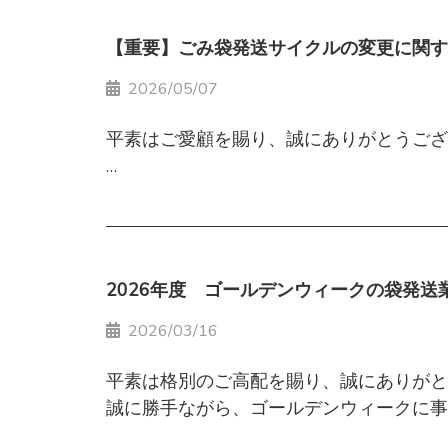
【重要】ごみ袋発送サイクルの変更に関す
2026/05/07
平素はご愛顧を賜り、誠にありがとうござ
この度、昨今の注文件数の増加や人手不足
として、2026年7月1日（水）より発送
2026年度 ゴールデンウィークの袋発送
■変更内容
2026/03/16
平素は格別のご高配を賜り、誠にありがと
現在 ： 最短で1営業日以内にお届け（
誠に勝手ながら、ゴールデンウィークに事
詳細は下記の通りご案内申し上げます。
変更後： 1週間程度を目安にお届け