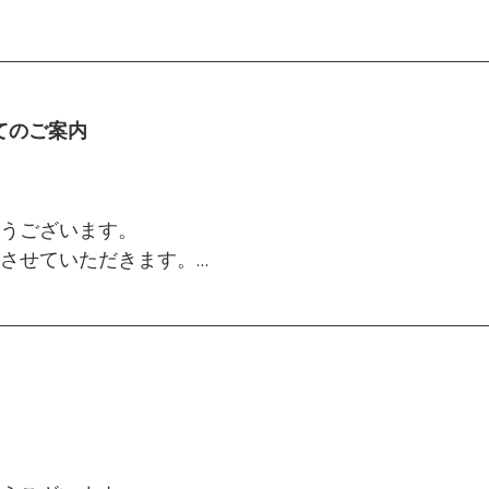
ンス作業を実施いたします。
に一部影響がございます。
5月2日（土）～6日（水）
認いただき、これまでより余裕を持ってご注文いただ
てのご案内
頃（予定）
合がございます。
文につきましては、
の都合により、
うございます。
す。
てまいります。
させていただきます。
ご利用いただけません。
します。
りお願い申し上げます。
更により、
賜りますようお願い申し上げます。
 2026年1月4日(日)
につきましては、営業再開後、順次対応させていただ
たします。
文につきましては、
金）12：00 ～ 2026年1月5日（月）
の都合により、