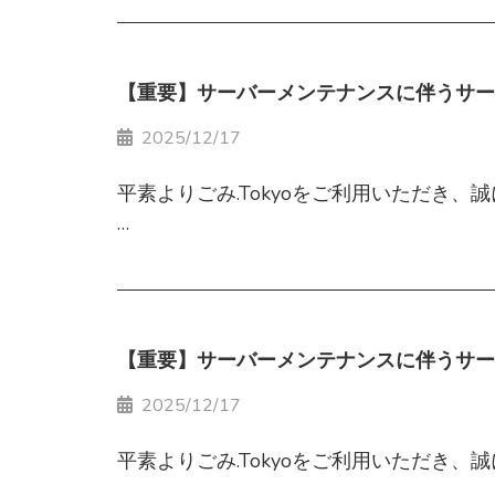
◎事務所休業期間：4月29日(水)、5月2日
【重要】サーバーメンテナンスに伴うサー
休業期間中にいただきましたお問い合わせ
※銀座１～８丁目のお客様（銀座クリー
2025/12/17
◎ごみ袋配送停止期間： 4月29日(水)、5
従来通りのサイクルになります。
平素よりごみ.Tokyoをご利用いただき
ごみ袋のご注文は、余裕をもってお早めに
下記の日程において、サーバーのメンテナ
これに伴い、サービス停止および発送対応
なお、ゴールデンウィーク休業期間中の廃
■ メンテナンス日時
お客様にはご不便、ご迷惑をおかけいたし
■変更の背景
【重要】サーバーメンテナンスに伴うサー
2026年1月15日（木）11:00 ～ 14:00
※作業状況により、終了時刻が前後する場
白井エコセンター株式会社
配送会社との連携体制を最適化し、これま
2025/12/17
届けまで1週間程度の猶予をいただくこと
平素よりごみ.Tokyoをご利用いただき
■ サービス停止内容
メンテナンス時間中は、以下のサービスを
※中央区銀座1～8丁目及びに千代田区鍛