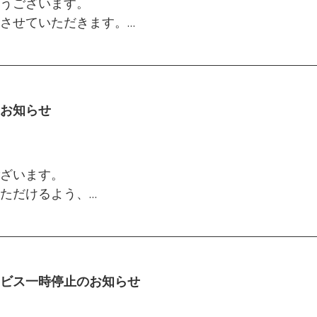
うございます。
お申込みくださいますようお願いいたします。
す。
させていただきます。
します。
5年8月13日(水)
務につきましては、担当の収集業者までお問合せくだ
更により、
賜りますようお願い申し上げます。
み袋の発送業務」を停止させていただきます。
ますが、何卒ご理解とご協力のほどお願い申し上げま
お知らせ
たします。
ってお早めにお願いいたします。
ざいます。
は通常通り行いますのでご安心ください。
ただけるよう、
冶町1～2丁目エリア（一部を除く）のお客様の詳細は下
更できる専用ページを新たに追加いたしました。
ますが、何卒ご理解とご協力のほどお願い申し上げま
木）12：00 ～ 2026年1月4日（日）（2025年11月
いただけます：
ビス一時停止のお知らせ