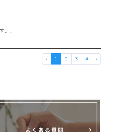
。
ます。
‹
1
2
3
4
›