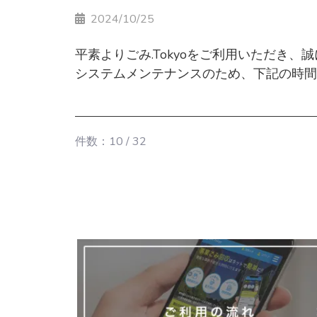
2024/10/25
平素よりごみ.Tokyoをご利用いただき
お客様には大変ご迷惑をおかけいたします
システムメンテナンスのため、下記の時間帯
2024年10月30日(水) １８：００～２
件数：10 / 32
ご迷惑をおかけして誠に申し訳ございませ