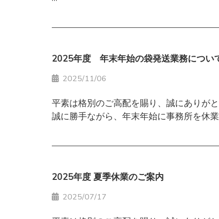
下記の日程において、サーバーのメンテナ
・サイトへのログイン
これに伴い、サービス停止および発送対応
・商品のご注文
◎ごみ袋配送停止期間：4月29日（水）、
■お客様へのお願い
・マイページの閲覧 など
（2026年3月23日 現在）
■ メンテナンス日時
恐れ入りますが、お手元の在庫状況をご確
2025年度 年末年始の袋発送業務につい
2026年1月15日（木）11:00 ～ 14:00
■ 商品の発送について
東京クリーンリサイクル協会
※作業状況により、終了時刻が前後する場
1月14日（水）〜1月15日（木）のご注
2025/11/06
メンテナンス作業および出荷スケジュール
平素は格別のご高配を賜り、誠にありがと
■ サービス停止内容
発送が翌営業日以降となる場合がございま
今後とも、より良いサービスの提供に努め
誠に勝手ながら、年末年始に事務所を休業
メンテナンス時間中は、以下のサービスを
余裕を持ったご注文にご協力をお願いいた
詳細は下記の通りご案内申し上げます。
・サイトへのログイン
■ お客様へのお願い
何卒ご理解とご協力を賜りますよう、心よ
・商品のご注文
メンテナンスおよび発送スケジュールの変
・マイページの閲覧 など
ご不便をおかけいたしますが、何卒ご理解
◎事務所休業期間：2025年12月31日(水) ～
2025年度 夏季休業のご案内
休業期間中にいただきましたお問い合わせ
■ 商品の発送について
今後ともごみ.Tokyoをよろしくお願いい
白井エコセンター株式会社
1月14日（水）〜1月15日（木）のご注
2025/07/17
◎ごみ袋配送停止期間：2025年12月26日（
メンテナンス作業および出荷スケジュール
お問い合わせ先（代表）：03-3897-1327