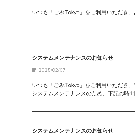
※中央区銀座1～8丁目、千代田区鍛冶町
いつも「ごみ.Tokyo」をご利用いただき
・マイページ右上の「マイメニュー」＞「
2025年8月14日（木）～8月18日（月）
システムメンテナンスのため、下記の時間帯
上記いずれかのリンクより、クレジットカ
また、メンテナンス中はごみ袋の購入もで
東京クリーンリサイクル協会
※本機能は「クレジットカード支払い」を
■メンテナンス日時
システムメンテナンスのお知らせ
2025年3月27日（木）13:00～22:00
今後とも、より一層の利便性向上に努めて
※作業の進捗状況により、終了時間が変更
引き続き変わらぬご愛顧のほど、よろしく
2025/02/07
いつも「ごみ.Tokyo」をご利用いただ
ご不便をおかけし申し訳ございませんが、
システムメンテナンスのため、下記の時間帯
【実施日時】
2025年2月14日(金) 19:00～19:30
システムメンテナンスのお知らせ
※作業状況により、終了時間が変更となる