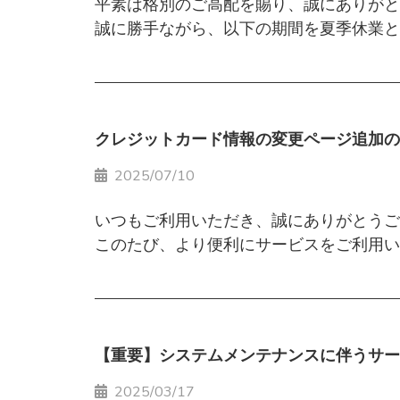
平素は格別のご高配を賜り、誠にありがと
ごみ袋のご注文は、余裕をもってお早めに
発送が翌営業日以降となる場合がございま
誠に勝手ながら、以下の期間を夏季休業と
余裕を持ったご注文にご協力をお願いいた
■ お客様へのお願い
夏季休業期間：2025年8月9日(土) 〜 202
なお、年末年始休業期間中の廃棄物収集業
メンテナンスおよび発送スケジュールの変
ご不便をおかけいたしますが、何卒ご理解
期間中、「事務所業務」よび「弊社専用ご
お客様にはご不便、ご迷惑をおかけいたし
クレジットカード情報の変更ページ追加の
今後ともごみ.Tokyoをよろしくお願いい
つきましては、ごみ袋のご注文は余裕をも
白井エコセンター株式会社
2025/07/10
いつもご利用いただき、誠にありがとうご
なお、夏季休業期間中も廃棄物の収集業務
このたび、より便利にサービスをご利用い
※中央区銀座1～8丁目及びに千代田区鍛
お客様ご自身でクレジットカード情報を変
お客様にはご不便、ご迷惑をおかけいたし
◎ごみ袋配送停止期間：2025年12月25日（
■アクセス方法
白井エコセンター株式会社
ログイン後、以下いずれかの方法でご利用
東京クリーンリサイクル協会
【重要】システムメンテナンスに伴うサー
・マイページ右上の「マイメニュー」内
2025/03/17