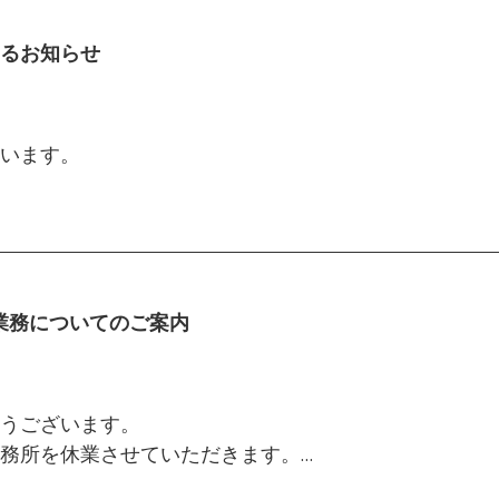
るお知らせ
います。
に伴う配送状況の変化を鑑み、今後もお客様へ確実に
サイクルを以下の通り変更させていただきます。
業務についてのご案内
うございます。
注文集中時は1週間程度）
務所を休業させていただきます。