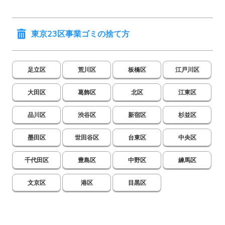
東京23区事業ゴミの捨て方
足立区
荒川区
板橋区
江戸川区
大田区
葛飾区
北区
江東区
品川区
渋谷区
新宿区
杉並区
墨田区
世田谷区
台東区
中央区
千代田区
豊島区
中野区
練馬区
文京区
港区
目黒区