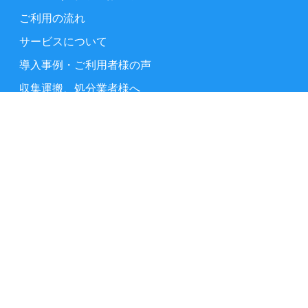
ご利用の流れ
サービスについて
導入事例・ご利用者様の声
収集運搬、処分業者様へ
よくある質問
お問い合わせ
事業ごみの基礎知識
業種別 事業ごみの捨て方
東京都23区の事業ごみの出し方
サイトマップ
運営会社情報
利用規約
プライバシーポリシー
特定商取引法に基づく表記