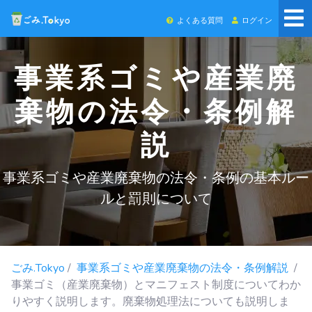
よくある質問
ログイン
事業系ゴミや産業廃
棄物の法令・条例解
説
事業系ゴミや産業廃棄物の法令・条例の基本ルー
ルと罰則について
ごみ.Tokyo
/
事業系ゴミや産業廃棄物の法令・条例解説
/
事業ゴミ（産業廃棄物）とマニフェスト制度についてわか
りやすく説明します。廃棄物処理法についても説明しま