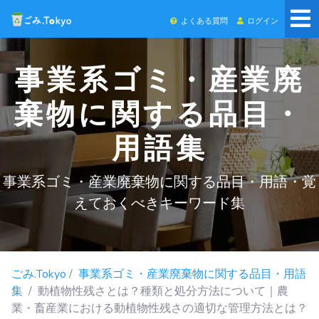
よくある質問
ログイン
事業系ゴミ・産業廃
棄物に関する品目・
用語集
事業系ゴミ・産業廃棄物に関する品目・用語・覚
えておくべきキーワード集
ごみ.Tokyo
/
事業系ゴミ・産業廃棄物に関する品目・用語
集
/ 動植物性残さとは？種類と処分方法について｜農
業・畜産業における動植物性残さの適切な管理方法とは？