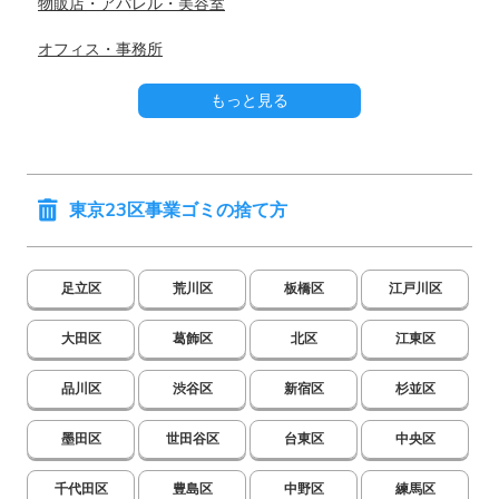
物販店・アパレル・美容室
オフィス・事務所
もっと見る
東京23区事業ゴミの捨て方
足立区
荒川区
板橋区
江戸川区
大田区
葛飾区
北区
江東区
品川区
渋谷区
新宿区
杉並区
墨田区
世田谷区
台東区
中央区
千代田区
豊島区
中野区
練馬区